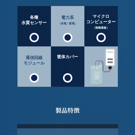
マイクロ
各種
電力系
コンピューター
水質センサー
（発電／蓄電）
（制御基板）
筐体カバー
通信回線
モジュール
製品特徴